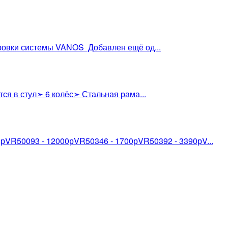
ровки системы VANOS Добавлен ещё од...
тся в стул➣ 6 колёс➣ Стальная рама...
рVR50093 - 12000рVR50346 - 1700рVR50392 - 3390рV...