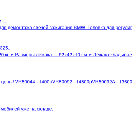
....
 для демонтажа свечей зажигания BMW Головка для регули
25...
 120 кг.➣ Размеры лежака — 92×42×10 см.➣ Лежак складывае
 цены! VR50044 - 1400рVR50092 - 14500рVR50092A - 13600
омобилей уже на складе.