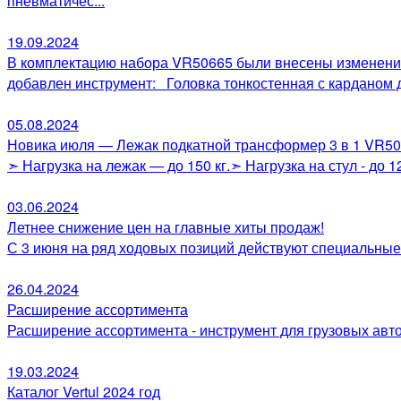
пневматичес...
19.09.2024
В комплектацию набора VR50665 были внесены изменения
добавлен инструмент: Головка тонкостенная с карданом
05.08.2024
Новика июля — Лежак подкатной трансформер 3 в 1 VR503
➣ Нагрузка на лежак — до 150 кг.➣ Нагрузка на стул - до
03.06.2024
Летнее снижение цен на главные хиты продаж!
С 3 июня на ряд ходовых позиций действуют специальные
26.04.2024
Расширение ассортимента
Расширение ассортимента - инструмент для грузовых авт
19.03.2024
Каталог Vertul 2024 год