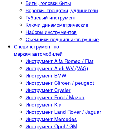
Биты, головки биты
Воротки, трещотки, удлинители
Губцевый инструмент
Ключи динамометрические
Наборы инструментов
Съемники подшипников ручные
Специнструмент по
маркам автомобилей
Инструмент Alfa Romeo / Fiat
Инструмент Audi WV (VAG)
Инструмент BMW
Инструмент Citroen / peugeot
Инструмент Crysler
Инструмент Ford / Mazda
Инструмент Kia
Инструмент Land Rover / Jaguar
Инструмент Mercedes
Инструмент Opel / GM