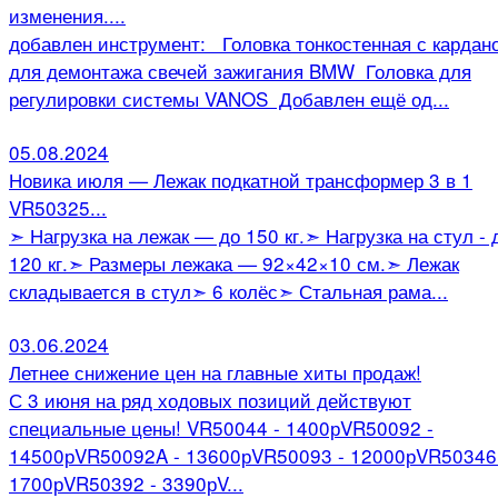
изменения....
добавлен инструмент: Головка тонкостенная с кардан
для демонтажа свечей зажигания BMW Головка для
регулировки системы VANOS Добавлен ещё од...
05.08.2024
Новика июля — Лежак подкатной трансформер 3 в 1
VR50325...
➣ Нагрузка на лежак — до 150 кг.➣ Нагрузка на стул - 
120 кг.➣ Размеры лежака — 92×42×10 см.➣ Лежак
складывается в стул➣ 6 колёс➣ Стальная рама...
03.06.2024
Летнее снижение цен на главные хиты продаж!
С 3 июня на ряд ходовых позиций действуют
специальные цены! VR50044 - 1400рVR50092 -
14500рVR50092A - 13600рVR50093 - 12000рVR50346
1700рVR50392 - 3390рV...