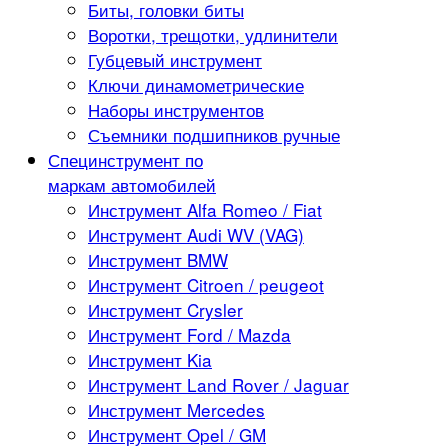
Биты, головки биты
Воротки, трещотки, удлинители
Губцевый инструмент
Ключи динамометрические
Наборы инструментов
Съемники подшипников ручные
Специнструмент по
маркам автомобилей
Инструмент Alfa Romeo / Fiat
Инструмент Audi WV (VAG)
Инструмент BMW
Инструмент Citroen / peugeot
Инструмент Crysler
Инструмент Ford / Mazda
Инструмент Kia
Инструмент Land Rover / Jaguar
Инструмент Mercedes
Инструмент Opel / GM