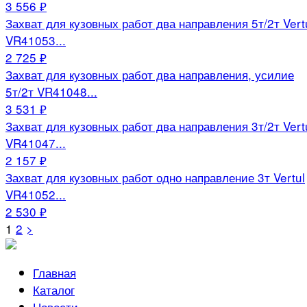
3 556 ₽
Захват для кузовных работ два направления 5т/2т Vert
VR41053...
2 725 ₽
Захват для кузовных работ два направления, усилие
5т/2т VR41048...
3 531 ₽
Захват для кузовных работ два направления 3т/2т Vert
VR41047...
2 157 ₽
Захват для кузовных работ одно направление 3т Vertul
VR41052...
2 530 ₽
Навигация
1
2
>
по
Главная
записям
Каталог
Новости