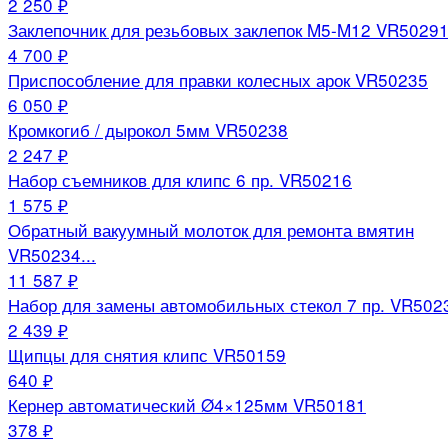
2 250 ₽
Заклепочник для резьбовых заклепок M5-M12 VR5029
4 700 ₽
Приспособление для правки колесных арок VR50235
6 050 ₽
Кромкогиб / дырокол 5мм VR50238
2 247 ₽
Набор съемников для клипс 6 пр. VR50216
1 575 ₽
Обратный вакуумный молоток для ремонта вмятин
VR50234...
11 587 ₽
Набор для замены автомобильных стекол 7 пр. VR502
2 439 ₽
Щипцы для снятия клипс VR50159
640 ₽
Кернер автоматический Ø4×125мм VR50181
378 ₽