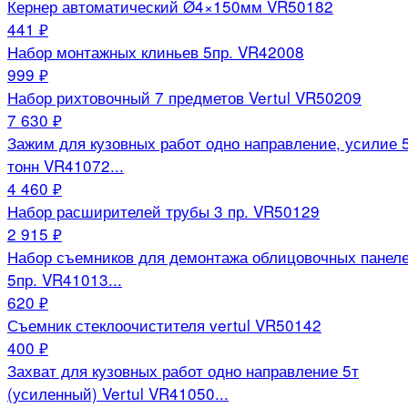
Кернер автоматический Ø4×150мм VR50182
441 ₽
Набор монтажных клиньев 5пр. VR42008
999 ₽
Набор рихтовочный 7 предметов Vertul VR50209
7 630 ₽
Зажим для кузовных работ одно направление, усилие 
тонн VR41072...
4 460 ₽
Набор расширителей трубы 3 пр. VR50129
2 915 ₽
Набор съемников для демонтажа облицовочных панел
5пр. VR41013...
620 ₽
Съемник стеклоочистителя vertul VR50142
400 ₽
Захват для кузовных работ одно направление 5т
(усиленный) Vertul VR41050...