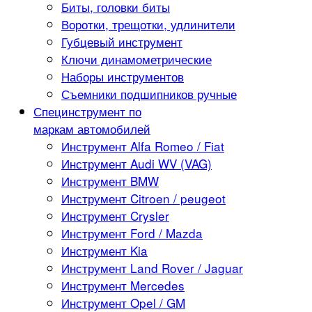
Биты, головки биты
Воротки, трещотки, удлинители
Губцевый инструмент
Ключи динамометрические
Наборы инструментов
Съемники подшипников ручные
Специнструмент по
маркам автомобилей
Инструмент Alfa Romeo / Fiat
Инструмент Audi WV (VAG)
Инструмент BMW
Инструмент Citroen / peugeot
Инструмент Crysler
Инструмент Ford / Mazda
Инструмент Kia
Инструмент Land Rover / Jaguar
Инструмент Mercedes
Инструмент Opel / GM