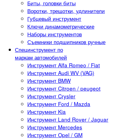
Биты, головки биты
Воротки, трещотки, удлинители
Губцевый инструмент
Ключи динамометрические
Наборы инструментов
Съемники подшипников ручные
Специнструмент по
маркам автомобилей
Инструмент Alfa Romeo / Fiat
Инструмент Audi WV (VAG)
Инструмент BMW
Инструмент Citroen / peugeot
Инструмент Crysler
Инструмент Ford / Mazda
Инструмент Kia
Инструмент Land Rover / Jaguar
Инструмент Mercedes
Инструмент Opel / GM