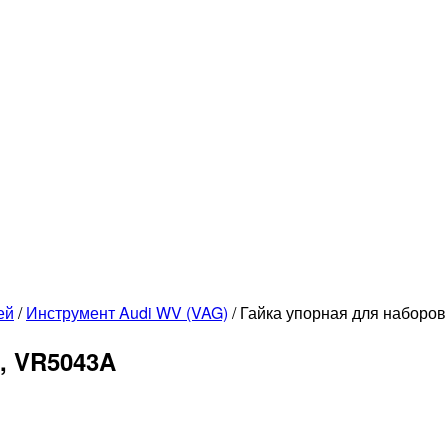
ей
/
Инструмент Audi WV (VAG)
/
Гайка упорная для наборо
, VR5043A