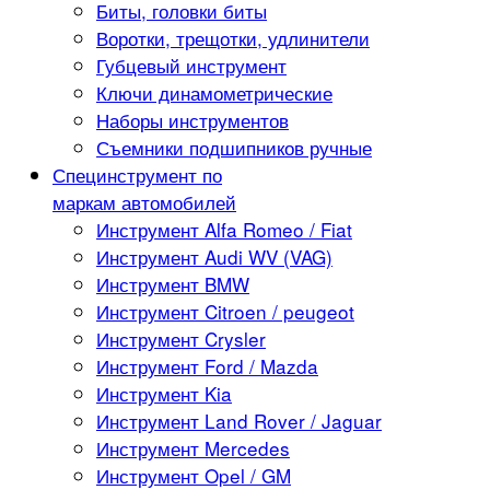
Биты, головки биты
Воротки, трещотки, удлинители
Губцевый инструмент
Ключи динамометрические
Наборы инструментов
Съемники подшипников ручные
Специнструмент по
маркам автомобилей
Инструмент Alfa Romeo / Fiat
Инструмент Audi WV (VAG)
Инструмент BMW
Инструмент Citroen / peugeot
Инструмент Crysler
Инструмент Ford / Mazda
Инструмент Kia
Инструмент Land Rover / Jaguar
Инструмент Mercedes
Инструмент Opel / GM