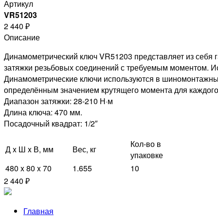
Артикул
VR51203
2 440 ₽
Описание
Динамометрический ключ VR51203 представляет из себя 
затяжки резьбовых соединений с требуемым моментом. Ис
Динамометрические ключи используются в шиномонтажных м
определённым значением крутящего момента для каждого
Диапазон затяжки: 28-210 Н·м
Длина ключа: 470 мм.
Посадочный квадрат: 1/2″
Кол-во в
Д x Ш x В, мм
Вес, кг
упаковке
480 x 80 x 70
1.655
10
2 440 ₽
Главная