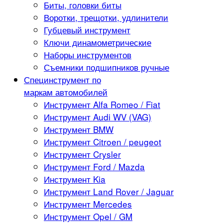
Биты, головки биты
Воротки, трещотки, удлинители
Губцевый инструмент
Ключи динамометрические
Наборы инструментов
Съемники подшипников ручные
Специнструмент по
маркам автомобилей
Инструмент Alfa Romeo / Fiat
Инструмент Audi WV (VAG)
Инструмент BMW
Инструмент Citroen / peugeot
Инструмент Crysler
Инструмент Ford / Mazda
Инструмент Kia
Инструмент Land Rover / Jaguar
Инструмент Mercedes
Инструмент Opel / GM