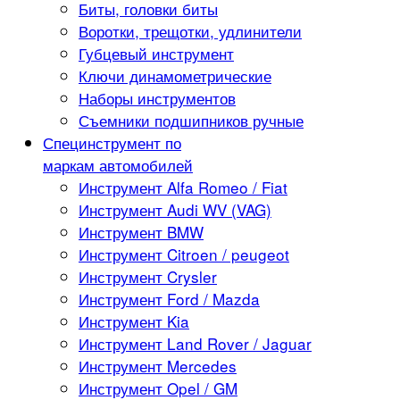
Биты, головки биты
Воротки, трещотки, удлинители
Губцевый инструмент
Ключи динамометрические
Наборы инструментов
Съемники подшипников ручные
Специнструмент по
маркам автомобилей
Инструмент Alfa Romeo / Fiat
Инструмент Audi WV (VAG)
Инструмент BMW
Инструмент Citroen / peugeot
Инструмент Crysler
Инструмент Ford / Mazda
Инструмент Kia
Инструмент Land Rover / Jaguar
Инструмент Mercedes
Инструмент Opel / GM