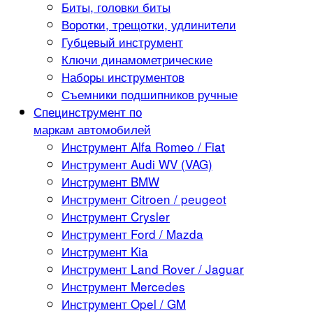
Биты, головки биты
Воротки, трещотки, удлинители
Губцевый инструмент
Ключи динамометрические
Наборы инструментов
Съемники подшипников ручные
Специнструмент по
маркам автомобилей
Инструмент Alfa Romeo / Fiat
Инструмент Audi WV (VAG)
Инструмент BMW
Инструмент Citroen / peugeot
Инструмент Crysler
Инструмент Ford / Mazda
Инструмент Kia
Инструмент Land Rover / Jaguar
Инструмент Mercedes
Инструмент Opel / GM