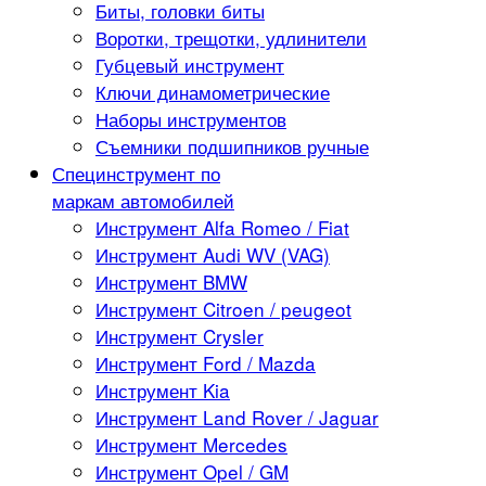
Биты, головки биты
Воротки, трещотки, удлинители
Губцевый инструмент
Ключи динамометрические
Наборы инструментов
Съемники подшипников ручные
Специнструмент по
маркам автомобилей
Инструмент Alfa Romeo / Fiat
Инструмент Audi WV (VAG)
Инструмент BMW
Инструмент Citroen / peugeot
Инструмент Crysler
Инструмент Ford / Mazda
Инструмент Kia
Инструмент Land Rover / Jaguar
Инструмент Mercedes
Инструмент Opel / GM