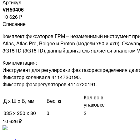
Артикул
VR50406
10 626 ₽
Описание
Комплект фиксаторов ГРМ – незаменимый инструмент при 
Atlas, Atlas Pro, Belgee и Proton (модели x50 и x70), Ok
3G15TD (3G15TD), данный двигатель является аналогом V
Комплектация:
Инструмент для регулировки фаз газораспределения двиг
Фиксатор коленвала 4114720190.
Фиксатор фазорегуляторов 4114720191.
Кол-во в
Д x Ш x В, мм
Вес, кг
упаковке
335 x 250 x 80
3
2
10 626 ₽