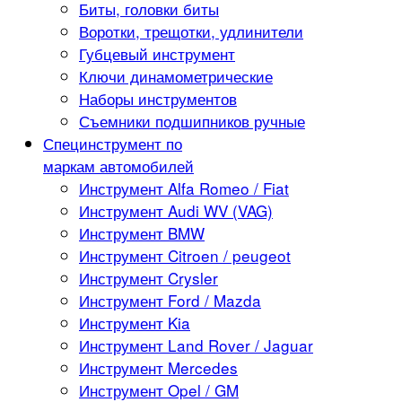
Биты, головки биты
Воротки, трещотки, удлинители
Губцевый инструмент
Ключи динамометрические
Наборы инструментов
Съемники подшипников ручные
Специнструмент по
маркам автомобилей
Инструмент Alfa Romeo / Fiat
Инструмент Audi WV (VAG)
Инструмент BMW
Инструмент Citroen / peugeot
Инструмент Crysler
Инструмент Ford / Mazda
Инструмент Kia
Инструмент Land Rover / Jaguar
Инструмент Mercedes
Инструмент Opel / GM