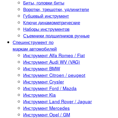
Биты, головки биты
Воротки, трещотки, удлинители
Губцевый инструмент
Ключи динамометрические
Наборы инструментов
Съемники подшипников ручные
Специнструмент по
маркам автомобилей
Инструмент Alfa Romeo / Fiat
Инструмент Audi WV (VAG)
Инструмент BMW
Инструмент Citroen / peugeot
Инструмент Crysler
Инструмент Ford / Mazda
Инструмент Kia
Инструмент Land Rover / Jaguar
Инструмент Mercedes
Инструмент Opel / GM