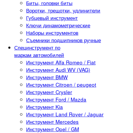
Биты, головки биты
Воротки, трещотки, удлинители
Губцевый инструмент
Ключи динамометрические
Наборы инструментов
Съемники подшипников ручные
Специнструмент по
маркам автомобилей
Инструмент Alfa Romeo / Fiat
Инструмент Audi WV (VAG)
Инструмент BMW
Инструмент Citroen / peugeot
Инструмент Crysler
Инструмент Ford / Mazda
Инструмент Kia
Инструмент Land Rover / Jaguar
Инструмент Mercedes
Инструмент Opel / GM