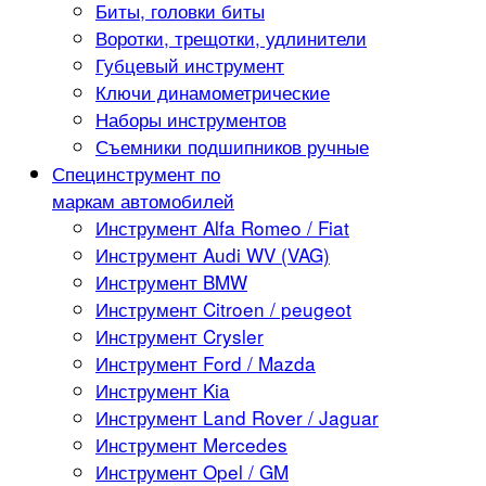
Биты, головки биты
Воротки, трещотки, удлинители
Губцевый инструмент
Ключи динамометрические
Наборы инструментов
Съемники подшипников ручные
Специнструмент по
маркам автомобилей
Инструмент Alfa Romeo / Fiat
Инструмент Audi WV (VAG)
Инструмент BMW
Инструмент Citroen / peugeot
Инструмент Crysler
Инструмент Ford / Mazda
Инструмент Kia
Инструмент Land Rover / Jaguar
Инструмент Mercedes
Инструмент Opel / GM