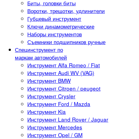
Биты, головки биты
Воротки, трещотки, удлинители
Губцевый инструмент
Ключи динамометрические
Наборы инструментов
Съемники подшипников ручные
Специнструмент по
маркам автомобилей
Инструмент Alfa Romeo / Fiat
Инструмент Audi WV (VAG)
Инструмент BMW
Инструмент Citroen / peugeot
Инструмент Crysler
Инструмент Ford / Mazda
Инструмент Kia
Инструмент Land Rover / Jaguar
Инструмент Mercedes
Инструмент Opel / GM