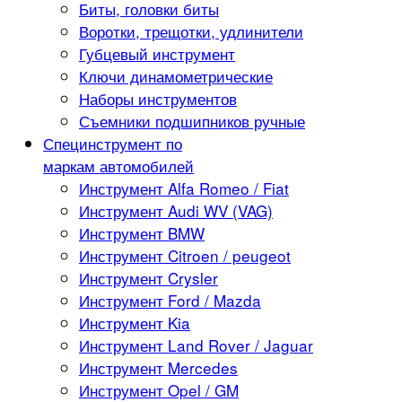
Биты, головки биты
Воротки, трещотки, удлинители
Губцевый инструмент
Ключи динамометрические
Наборы инструментов
Съемники подшипников ручные
Специнструмент по
маркам автомобилей
Инструмент Alfa Romeo / Fiat
Инструмент Audi WV (VAG)
Инструмент BMW
Инструмент Citroen / peugeot
Инструмент Crysler
Инструмент Ford / Mazda
Инструмент Kia
Инструмент Land Rover / Jaguar
Инструмент Mercedes
Инструмент Opel / GM