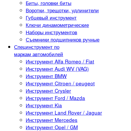
Биты, головки биты
Воротки, трещотки, удлинители
Губцевый инструмент
Ключи динамометрические
Наборы инструментов
Съемники подшипников ручные
Специнструмент по
маркам автомобилей
Инструмент Alfa Romeo / Fiat
Инструмент Audi WV (VAG)
Инструмент BMW
Инструмент Citroen / peugeot
Инструмент Crysler
Инструмент Ford / Mazda
Инструмент Kia
Инструмент Land Rover / Jaguar
Инструмент Mercedes
Инструмент Opel / GM