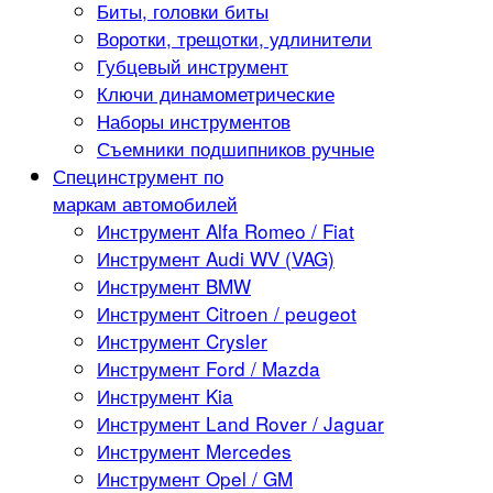
Биты, головки биты
Воротки, трещотки, удлинители
Губцевый инструмент
Ключи динамометрические
Наборы инструментов
Съемники подшипников ручные
Специнструмент по
маркам автомобилей
Инструмент Alfa Romeo / Fiat
Инструмент Audi WV (VAG)
Инструмент BMW
Инструмент Citroen / peugeot
Инструмент Crysler
Инструмент Ford / Mazda
Инструмент Kia
Инструмент Land Rover / Jaguar
Инструмент Mercedes
Инструмент Opel / GM