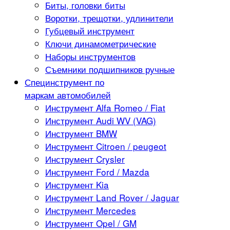
Биты, головки биты
Воротки, трещотки, удлинители
Губцевый инструмент
Ключи динамометрические
Наборы инструментов
Съемники подшипников ручные
Специнструмент по
маркам автомобилей
Инструмент Alfa Romeo / Fiat
Инструмент Audi WV (VAG)
Инструмент BMW
Инструмент Citroen / peugeot
Инструмент Crysler
Инструмент Ford / Mazda
Инструмент Kia
Инструмент Land Rover / Jaguar
Инструмент Mercedes
Инструмент Opel / GM