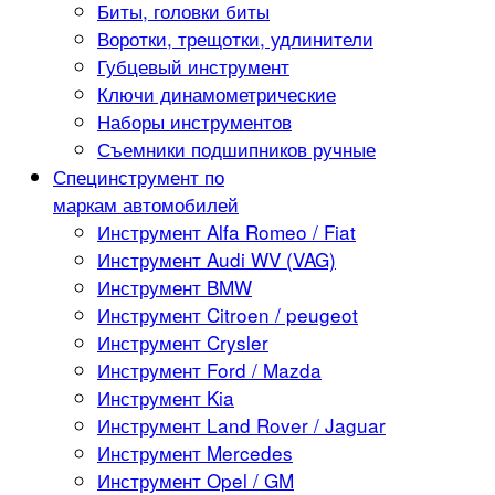
Биты, головки биты
Воротки, трещотки, удлинители
Губцевый инструмент
Ключи динамометрические
Наборы инструментов
Съемники подшипников ручные
Специнструмент по
маркам автомобилей
Инструмент Alfa Romeo / Fiat
Инструмент Audi WV (VAG)
Инструмент BMW
Инструмент Citroen / peugeot
Инструмент Crysler
Инструмент Ford / Mazda
Инструмент Kia
Инструмент Land Rover / Jaguar
Инструмент Mercedes
Инструмент Opel / GM