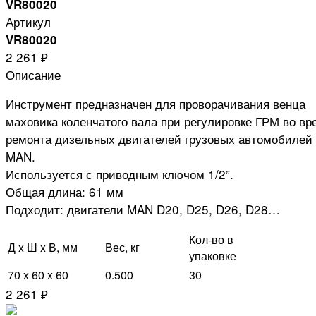
VR80020
Артикул
VR80020
2 261 ₽
Описание
Инструмент предназначен для проворачивания венца
маховика коленчатого вала при регулировке ГРМ во вр
ремонта дизельных двигателей грузовых автомобилей
MAN.
Используется с приводным ключом 1/2”.
Общая длина: 61 мм
Подходит: двигатели MAN D20, D25, D26, D28…
Кол-во в
Д x Ш x В, мм
Вес, кг
упаковке
70 x 60 x 60
0.500
30
2 261 ₽