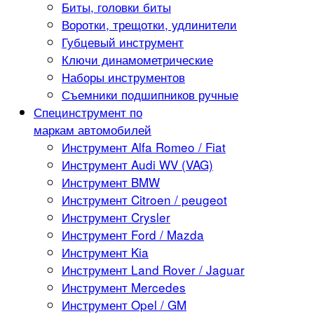
Биты, головки биты
Воротки, трещотки, удлинители
Губцевый инструмент
Ключи динамометрические
Наборы инструментов
Съемники подшипников ручные
Специнструмент по
маркам автомобилей
Инструмент Alfa Romeo / Fiat
Инструмент Audi WV (VAG)
Инструмент BMW
Инструмент Citroen / peugeot
Инструмент Crysler
Инструмент Ford / Mazda
Инструмент Kia
Инструмент Land Rover / Jaguar
Инструмент Mercedes
Инструмент Opel / GM