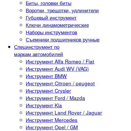
Биты, головки биты
Воротки, трещотки, удлинители
Губцевый инструмент
Ключи динамометрические
Наборы инструментов
Съемники подшипников ручные
Специнструмент по
маркам автомобилей
Инструмент Alfa Romeo / Fiat
Инструмент Audi WV (VAG)
Инструмент BMW
Инструмент Citroen / peugeot
Инструмент Crysler
Инструмент Ford / Mazda
Инструмент Kia
Инструмент Land Rover / Jaguar
Инструмент Mercedes
Инструмент Opel / GM