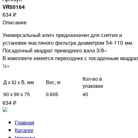
VR50164
634 ₽
Описание
Универсальный ключ предназначен для снятия и
установки масляного фильтра диаметром 54-110 мм.
Посадочный квадрат приводного вала 3/8»
В комплекте имеется переходник с посадочным квадра
½»
Кол-во в
Д x Ш x В, мм
Вес, кг
упаковке
90 x 90 x 75
0.605
40
634 ₽
Главная
Каталог
Новости