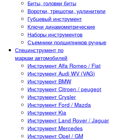
Биты, головки биты
Воротки, трещотки, удлинители
Губцевый инструмент
Ключи динамометрические
Наборы инструментов
Съемники подшипников ручные
Специнструмент по
маркам автомобилей
Инструмент Alfa Romeo / Fiat
Инструмент Audi WV (VAG)
Инструмент BMW
Инструмент Citroen / peugeot
Инструмент Crysler
Инструмент Ford / Mazda
Инструмент Kia
Инструмент Land Rover / Jaguar
Инструмент Mercedes
Инструмент Opel / GM