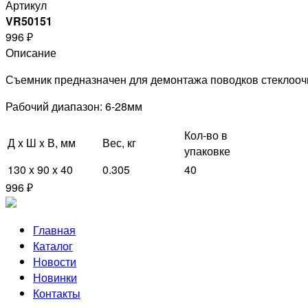
Артикул
VR50151
996 ₽
Описание
Съемник предназначен для демонтажа поводков стеклоочи
Рабочий диапазон: 6-28мм
Кол-во в
Д x Ш x В, мм
Вес, кг
упаковке
130 x 90 x 40
0.305
40
996 ₽
Главная
Каталог
Новости
Новинки
Контакты