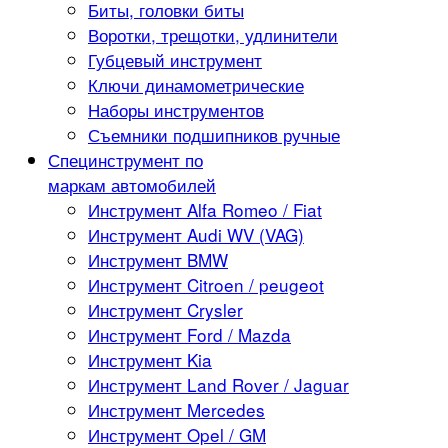
Биты, головки биты
Воротки, трещотки, удлинители
Губцевый инструмент
Ключи динамометрические
Наборы инструментов
Съемники подшипников ручные
Специнструмент по
маркам автомобилей
Инструмент Alfa Romeo / Fiat
Инструмент Audi WV (VAG)
Инструмент BMW
Инструмент Citroen / peugeot
Инструмент Crysler
Инструмент Ford / Mazda
Инструмент Kia
Инструмент Land Rover / Jaguar
Инструмент Mercedes
Инструмент Opel / GM