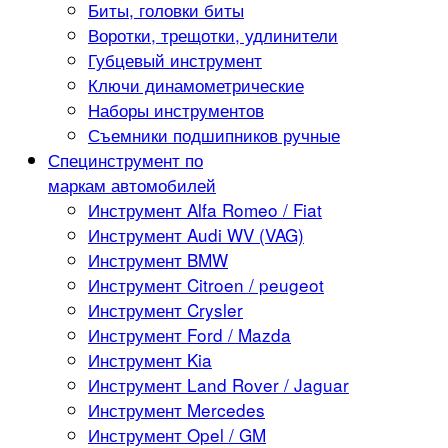
Биты, головки биты
Воротки, трещотки, удлинители
Губцевый инструмент
Ключи динамометрические
Наборы инструментов
Съемники подшипников ручные
Специнструмент по
маркам автомобилей
Инструмент Alfa Romeo / Fiat
Инструмент Audi WV (VAG)
Инструмент BMW
Инструмент Citroen / peugeot
Инструмент Crysler
Инструмент Ford / Mazda
Инструмент Kia
Инструмент Land Rover / Jaguar
Инструмент Mercedes
Инструмент Opel / GM