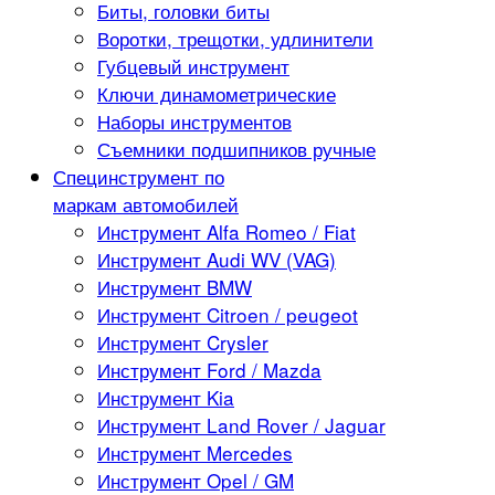
Биты, головки биты
Воротки, трещотки, удлинители
Губцевый инструмент
Ключи динамометрические
Наборы инструментов
Съемники подшипников ручные
Специнструмент по
маркам автомобилей
Инструмент Alfa Romeo / Fiat
Инструмент Audi WV (VAG)
Инструмент BMW
Инструмент Citroen / peugeot
Инструмент Crysler
Инструмент Ford / Mazda
Инструмент Kia
Инструмент Land Rover / Jaguar
Инструмент Mercedes
Инструмент Opel / GM